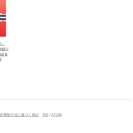
ah、
(絵) /
tal &
l
定商取引法に基づく表記
RSS
/
ATOM