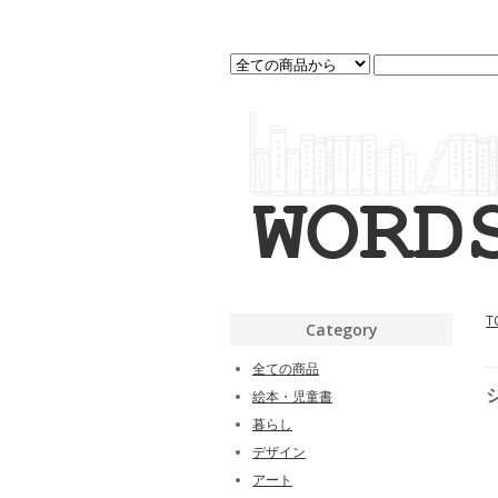
T
Category
全ての商品
絵本・児童書
暮らし
デザイン
アート