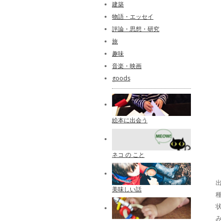
建築
物語・エッセイ
評論・思想・研究
旅
趣味
音楽・映画
goods
絵本に出会う
ネコ の こと
出
美味しい話
種