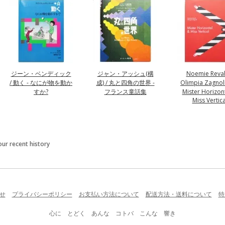
ジーン・ベンディック
ジャン・アッシュ(構
Noemie Rev
/ 動く - なにが物を動か
成) / 丸と四角の世界 -
Olimpia Zagnoli
すか?
フランス童話集
Mister Horizon
Miss Vertica
our recent history
せ
プライバシーポリシー
お支払い方法について
配送方法・送料について
特
心に とどく あんな コトバ こんな 響き