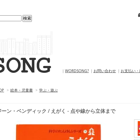
｜
WORDSONG?
｜
お問い合わせ
｜
お支払い・
OP
>
絵本・児童書
>
学ぶ・遊ぶ
ジーン・ベンディック / えがく - 点や線から立体まで