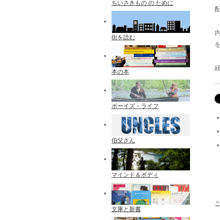
ちいさきもの の ために
配
街を読む
本の本
ボーイズ・ライフ
伯父さん
マインド＆ボディ
文庫と新書