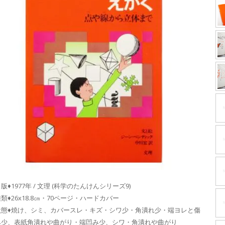
版♦1977年 / 文理 (科学のたんけんシリーズ9)
類♦26x18.8㎝・70ページ・ハードカバー
状態♦焼け、シミ、カバースレ・キズ・シワ少・角潰れ少・端ヨレと傷
み少、表紙角潰れや曲がり・端凹み少、シワ・角潰れや曲がり