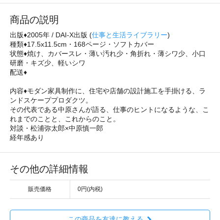
商品の説明
出版♦2005年 / DAI-X出版 (
仕事と生活ライブラリー
)
種類♦17.5x11.5cm・168ページ・ソフトカバー
状態♦焼け、カバースレ・薄い汚れ少・角折れ・薄シワ少、小口
研磨・キズ少、軽いシワ
配送♦
内容♦モダン家具制作に、住宅や店舗の設計施工を手掛ける、ラ
ンドスケーププロダクツ。
その代表である中原さんが語る、仕事のヒントになるような、こ
れまでのことと、これからのこと。
対談・松浦弥太郎×中原慎一郎
経年感あり
その他の詳細情報
販売価格
0円(内税)
この商品を友達に教える