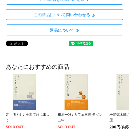
この商品について問い合わせる
返品について
あなたにおすすめの商品
皆川明 / ミナを着て旅に出よ
相原一雅 / カフェ三昧 モダン
松浦弥太郎 
う
三昧
屋
200円(内税
SOLD OUT
SOLD OUT