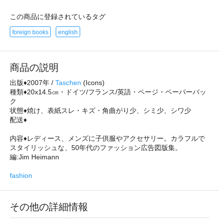
この商品に登録されているタグ
foreign books
english
商品の説明
出版♦2007年 /
Taschen
(Icons)
種類♦20x14.5㎝・ドイツ/フランス/英語・ページ・ペーパーバッ
ク
状態♦焼け、表紙スレ・キズ・角曲がり少、シミ少、シワ少
配送♦
内容♦レディース、メンズに子供服やアクセサリー。カラフルで
スタイリッシュな、50年代のファッション広告図版集。
編:Jim Heimann
fashion
その他の詳細情報