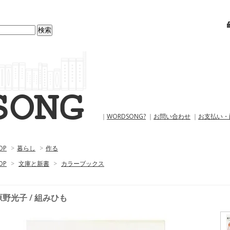
｜
WORDSONG?
｜
お問い合わせ
｜
お支払い・
OP
>
暮らし
>
作る
OP
>
文庫と新書
>
カラーブックス
原野光子 / 組みひも