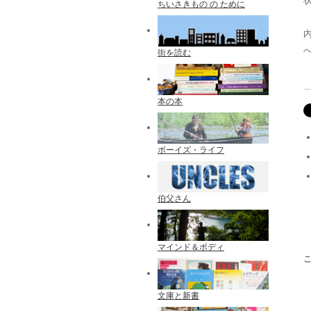
ちいさきもの の ために
街を読む
本の本
ボーイズ・ライフ
伯父さん
マインド＆ボディ
文庫と新書