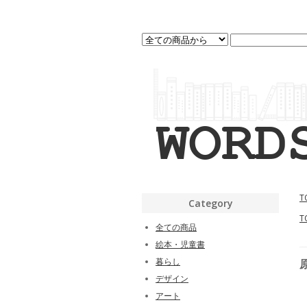
T
Category
T
全ての商品
絵本・児童書
暮らし
デザイン
アート