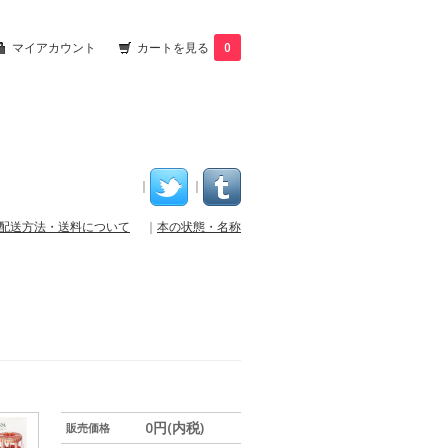
マイアカウント
カートを見る
0
｜
｜
配送方法・送料について
｜
本の状態・名称
0円(内税)
販売価格