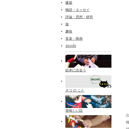
建築
物語・エッセイ
評論・思想・研究
旅
趣味
音楽・映画
goods
絵本に出会う
ネコ の こと
美味しい話
出