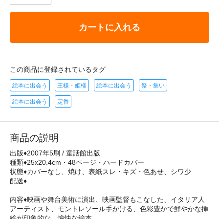
カートに入れる
この商品に登録されているタグ
絵本に出会う
王様・姫様
絵本に出会う
祭・集い
絵本に出会う
定番
商品の説明
出版♦2007年5刷 / 童話館出版
種類♦25x20.4cm・48ページ・ハードカバー
状態♦カバーなし、焼け、表紙スレ・キズ・色あせ、シワ少
配送♦
内容♦映画や舞台美術に演出、映画監督もこなした、イタリア人
アーティスト、モントレソール手がける、色彩豊かで鮮やかな挿
絵が印象的な、愉快な絵本。