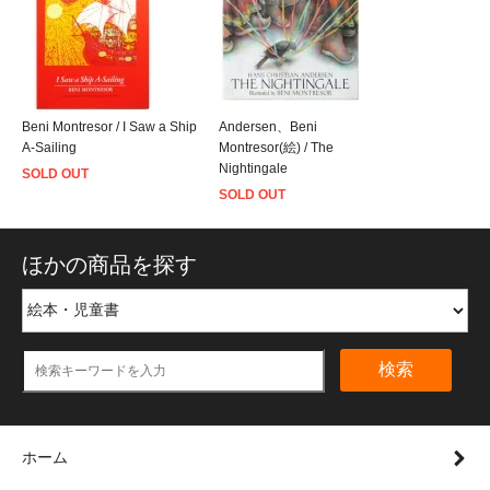
Beni Montresor / I Saw a Ship
Andersen、Beni
A-Sailing
Montresor(絵) / The
Nightingale
SOLD OUT
SOLD OUT
ほかの商品を探す
検索
ホーム