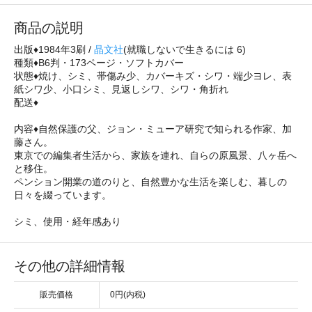
商品の説明
出版♦1984年3刷 /
晶文社
(就職しないで生きるには 6)
種類♦B6判・173ページ・ソフトカバー
状態♦焼け、シミ、帯傷み少、カバーキズ・シワ・端少ヨレ、表
紙シワ少、小口シミ、見返しシワ、シワ・角折れ
配送♦
内容♦自然保護の父、ジョン・ミューア研究で知られる作家、加
藤さん。
東京での編集者生活から、家族を連れ、自らの原風景、八ヶ岳へ
と移住。
ペンション開業の道のりと、自然豊かな生活を楽しむ、暮しの
日々を綴っています。
シミ、使用・経年感あり
その他の詳細情報
販売価格
0円(内税)