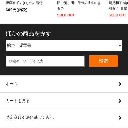
伊藤有子 / きものの着付
田中薫、田中千代 / 世界のき
鶴見和子(編)
もの
別巻58 着物
300円(内税)
SOLD OUT
SOLD OUT
ほかの商品を探す
検索
ホーム
カートを見る
特定商取引法に基づく表記