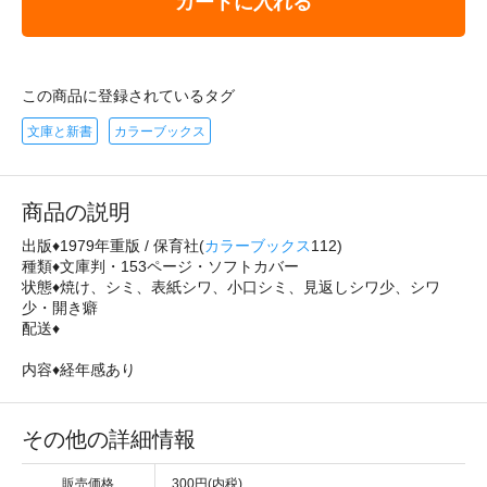
カートに入れる
この商品に登録されているタグ
文庫と新書
カラーブックス
商品の説明
出版♦1979年重版 / 保育社(
カラーブックス
112)
種類♦文庫判・153ページ・ソフトカバー
状態♦焼け、シミ、表紙シワ、小口シミ、見返しシワ少、シワ
少・開き癖
配送♦
内容♦経年感あり
その他の詳細情報
販売価格
300円(内税)