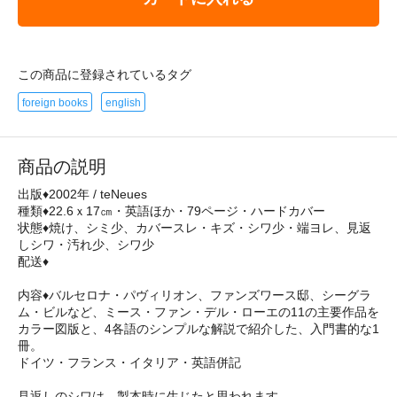
この商品に登録されているタグ
foreign books
english
商品の説明
出版♦2002年 / teNeues
種類♦22.6ｘ17㎝・英語ほか・79ページ・ハードカバー
状態♦焼け、シミ少、カバースレ・キズ・シワ少・端ヨレ、見返
しシワ・汚れ少、シワ少
配送♦
内容♦バルセロナ・パヴィリオン、ファンズワース邸、シーグラ
ム・ビルなど、ミース・ファン・デル・ローエの11の主要作品を
カラー図版と、4各語のシンプルな解説で紹介した、入門書的な1
冊。
ドイツ・フランス・イタリア・英語併記
見返しのシワは、製本時に生じたと思われます。