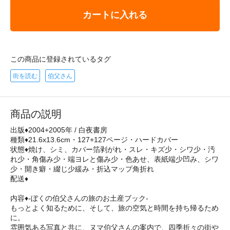
カートに入れる
この商品に登録されているタグ
街を読む
伯父さん
商品の説明
出版♦2004+2005年 / 白夜書房
種類♦21.6x13.6cm・127+127ページ・ハードカバー
状態♦焼け、シミ、カバー箔剥がれ・スレ・キズ少・シワ少・汚
れ少・角傷み少・端ヨレと傷み少・色あせ、表紙端少凹み、シワ
少・開き癖・綴じ少緩み・折込マップ角折れ
配送♦
内容♦-ぼくの伯父さんの旅のお土産ブック-
もっとよく知るために、そして、旅の空気と時間を持ち帰るため
に。
雰囲気ある写真と共に、ヌマ伯父さんの案内で、四季折々の街や