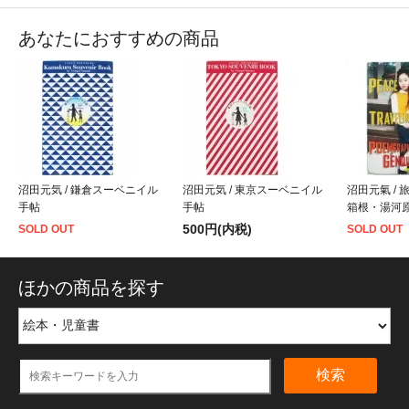
あなたにおすすめの商品
沼田元気 / 鎌倉スーベニイル
沼田元気 / 東京スーベニイル
沼田元氣 / 
手帖
手帖
箱根・湯河
500円(内税)
SOLD OUT
SOLD OUT
ほかの商品を探す
検索