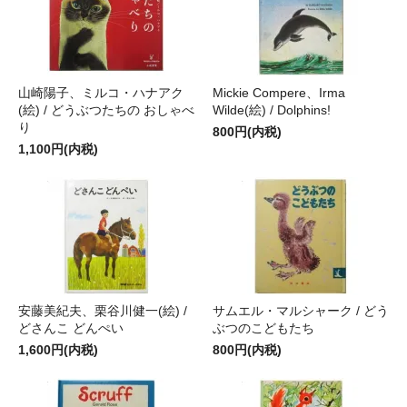
山崎陽子、ミルコ・ハナアク
Mickie Compere、Irma
(絵) / どうぶつたちの おしゃべ
Wilde(絵) / Dolphins!
り
800円(内税)
1,100円(内税)
安藤美紀夫、栗谷川健一(絵) /
サムエル・マルシャーク / どう
どさんこ どんぺい
ぶつのこどもたち
1,600円(内税)
800円(内税)