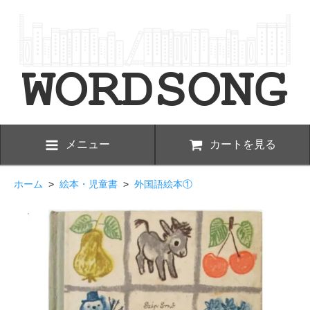
メニュー
カートを見る
ホーム
>
絵本・児童書
>
外国語絵本①