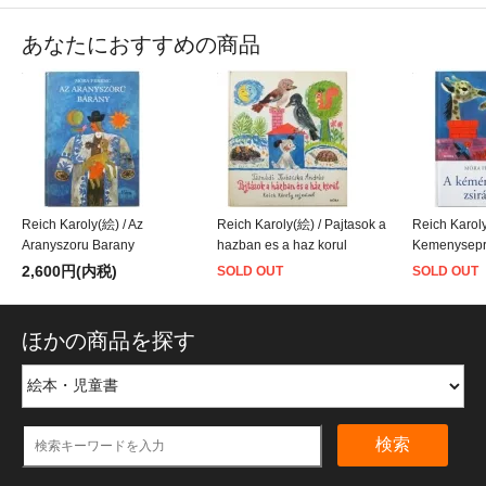
あなたにおすすめの商品
Reich Karoly(絵) / Az
Reich Karoly(絵) / Pajtasok a
Reich Karoly
Aranyszoru Barany
hazban es a haz korul
Kemenysepro
2,600円(内税)
SOLD OUT
SOLD OUT
ほかの商品を探す
検索