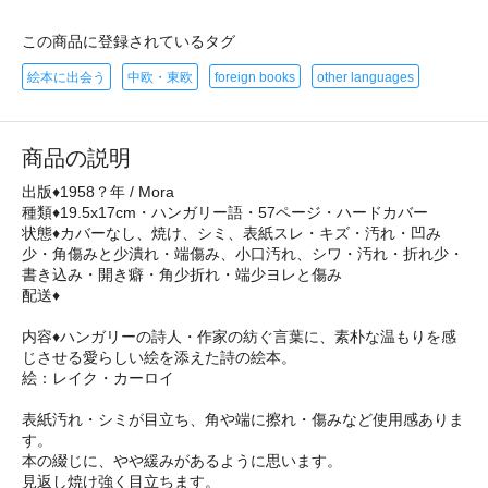
この商品に登録されているタグ
絵本に出会う
中欧・東欧
foreign books
other languages
商品の説明
出版♦1958？年 / Mora
種類♦19.5x17cm・ハンガリー語・57ページ・ハードカバー
状態♦カバーなし、焼け、シミ、表紙スレ・キズ・汚れ・凹み
少・角傷みと少潰れ・端傷み、小口汚れ、シワ・汚れ・折れ少・
書き込み・開き癖・角少折れ・端少ヨレと傷み
配送♦
内容♦ハンガリーの詩人・作家の紡ぐ言葉に、素朴な温もりを感
じさせる愛らしい絵を添えた詩の絵本。
絵：レイク・カーロイ
表紙汚れ・シミが目立ち、角や端に擦れ・傷みなど使用感ありま
す。
本の綴じに、やや緩みがあるように思います。
見返し焼け強く目立ちます。