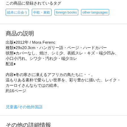
この商品に登録されているタグ
絵本に出会う
中欧・東欧
foreign books
other languages
商品の説明
出版♦2012年 / Mora Ferenc
種類♦29x20.3cm・ハンガリー語・ページ・ハードカバー
状態♦カバーなし、焼け、シミ少、表紙スレ・キズ・端少凹み、
小口小汚れ、シワ少・汚れ少・端少ヨレ
配送♦
内容♦冬の寒さに凍えるアフリカの鳥たちに・・。
温もりある素朴で愛らしい世界を、彩り豊かに描いた、レイク・
カーロイさんならではの絵本。
約16ページ
児童書/その他外国語
その他の詳細情報