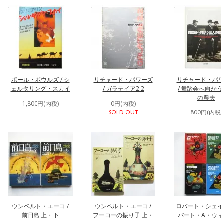
ポール・ボウルズ / シ
リチャード・パワーズ
リチャード・パ
ェルタリング・スカイ
/ ガラテイア2.2
/ 舞踏会へ向か
の農夫
1,800円(内税)
0円(内税)
SOLD OUT
800円(内税
ウンベルト・エーコ /
ウンベルト・エーコ /
ロバート・シェイ
前日島 上・下
フーコーの振り子 上・
バート・A・ウ