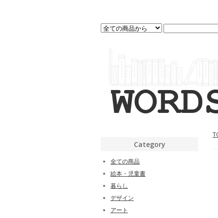
T
Category
全ての商品
絵本・児童書
暮らし
デザイン
アート