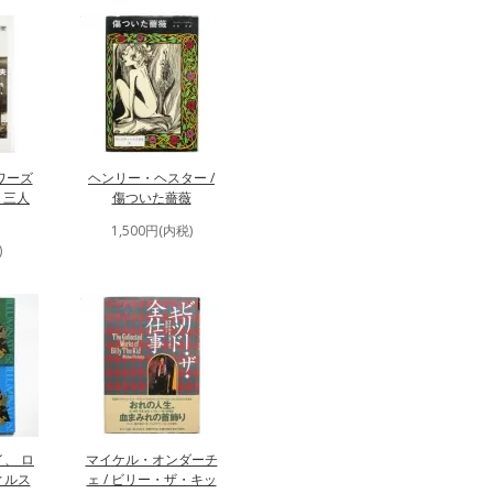
ワーズ
ヘンリー・ヘスター /
う三人
傷ついた薔薇
1,500円(内税)
)
、 ロ
マイケル・オンダーチ
ィルス
ェ / ビリー・ザ・キッ