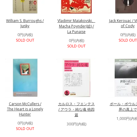
William S. Burroughs /
Vladimir Maïakovski、
Jack Kerouac / V
Junky
of Cody
Macha Poynder(絵) /
La Punaise
0円(内税)
0円(内税)
SOLD OUT
SOLD OUT
0円(内税)
SOLD OUT
Carson McCullers /
カルロス・フエンテス
ポール・ボウルズ 
The Heart is a Lonely
/ アウラ・純な魂 他四
界の真上で
Hunter
篇
1,000円(内税
0円(内税)
300円(内税)
SOLD OUT