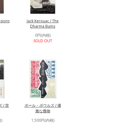
isions
Jack Kerouac / The
Dharma Bums
0円(内税)
SOLD OUT
/ 世
ポール・ボウルズ / 優
雅な獲物
)
1,500円(内税)