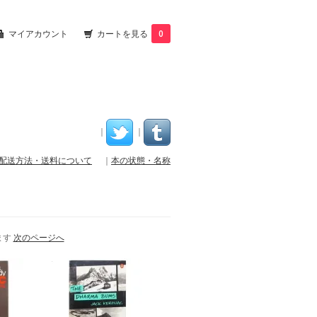
マイアカウント
カートを見る
0
｜
｜
配送方法・送料について
｜
本の状態・名称
います
次のページへ