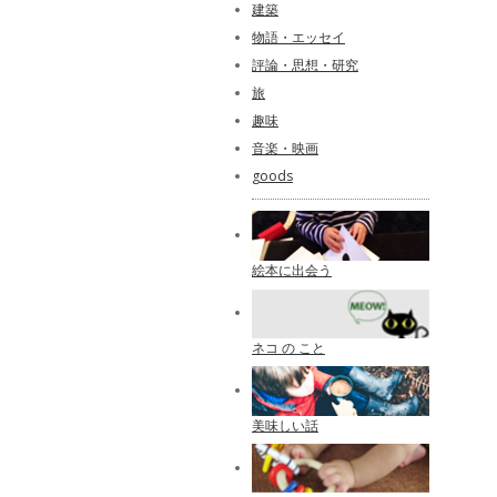
建築
物語・エッセイ
評論・思想・研究
旅
趣味
音楽・映画
goods
絵本に出会う
ネコ の こと
美味しい話