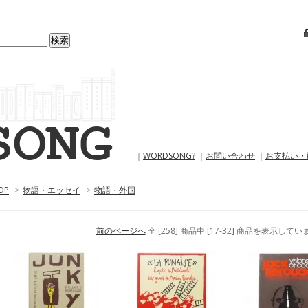
｜
WORDSONG?
｜
お問い合わせ
｜
お支払い・
OP
>
物語・エッセイ
>
物語・外国
前のページへ
全 [258] 商品中 [17-32] 商品を表示して