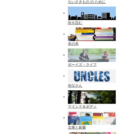
ちいさきもの の ために
街を読む
本の本
ボーイズ・ライフ
伯父さん
マインド＆ボディ
文庫と新書