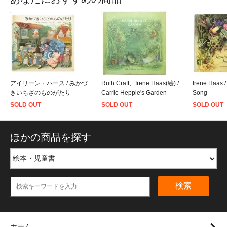
アイリーン・ハース / みかづ
Ruth Craft、Irene Haas(絵) /
Irene Haas 
きいちざのものがたり
Carrie Hepple's Garden
Song
SOLD OUT
SOLD OUT
SOLD OUT
ほかの商品を探す
検索
ホーム