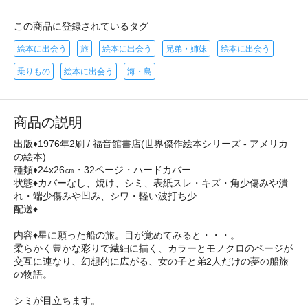
この商品に登録されているタグ
絵本に出会う
旅
絵本に出会う
兄弟・姉妹
絵本に出会う
乗りもの
絵本に出会う
海・島
商品の説明
出版♦1976年2刷 / 福音館書店(世界傑作絵本シリーズ - アメリカ
の絵本)
種類♦24x26㎝・32ページ・ハードカバー
状態♦カバーなし、焼け、シミ、表紙スレ・キズ・角少傷みや潰
れ・端少傷みや凹み、シワ・軽い波打ち少
配送♦
内容♦星に願った船の旅。目が覚めてみると・・・。
柔らかく豊かな彩りで繊細に描く、カラーとモノクロのページが
交互に連なり、幻想的に広がる、女の子と弟2人だけの夢の船旅
の物語。
シミが目立ちます。