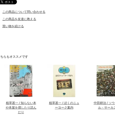
この商品について問い合わせる
この商品を友達に教える
買い物を続ける
こちらもオススメです
植草甚一 / 知らない本
植草甚一 / ぼくのニュ
中田耕治 / ソ
や本屋を捜したり読ん
ーヨーク案内
ル・サーカ
だり