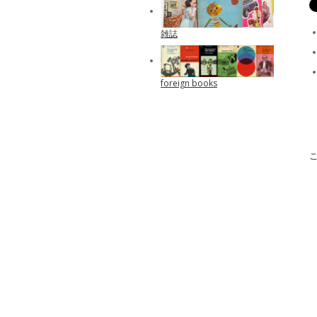
雑誌
foreign books