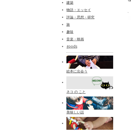
建築
物語・エッセイ
評論・思想・研究
旅
趣味
音楽・映画
goods
絵本に出会う
ネコ の こと
美味しい話