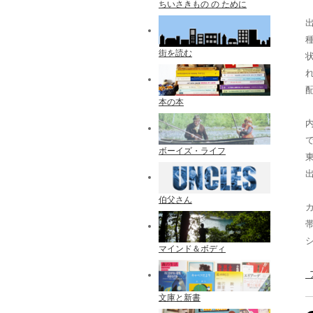
ちいさきもの の ために
出
種
街を読む
配
本の本
ボーイズ・ライフ
伯父さん
マインド＆ボディ
文庫と新書