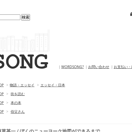
｜
WORDSONG?
｜
お問い合わせ
｜
お支払い・
OP
>
物語・エッセイ
>
エッセイ・日本
OP
>
街を読む
OP
>
本の本
OP
>
伯父さん
植草甚一 / ぼくのニューヨーク地図ができるまで