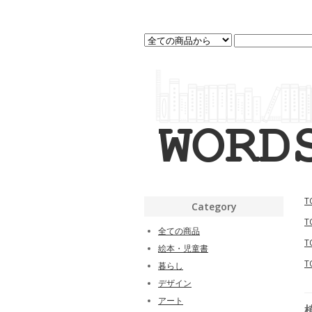
T
Category
T
全ての商品
T
絵本・児童書
T
暮らし
デザイン
アート