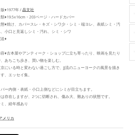
版♦1977年 /
晶文社
類♦19.5x16cm・203ページ・ハードカバー
状態♦焼け、カバースレ・キズ・シワ少・シミ・端ヨレ、表紙シミ・汚
れ、小口と見返しシミ・汚れ、シミ・シワ
送♦
内容♦古本屋やアンティーク・ショップに立ち寄ったり、映画を見たり
で、あちこち歩き、買い物を楽しむ。
東京にいる時と変わない過ごし方で、JJ流のニューヨークの風景を描き
出す、エッセイ集。
カバー内側・表紙・小口上側などにシミが目立ちます。
帯は存在しますが、2つに切断され、傷み大、難ありの状態です。
シミ、経年感あり
_アメリカ