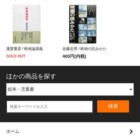
蓮實重彦 / 映画論講義
佐藤忠男 / 映画の読みかた
400円(内税)
SOLD OUT
ほかの商品を探す
検索
ホーム