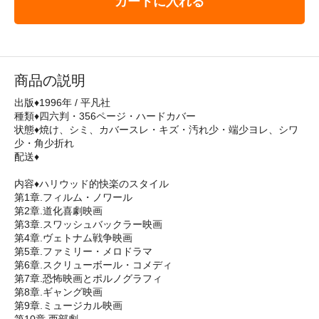
カートに入れる
商品の説明
出版♦1996年 / 平凡社
種類♦四六判・356ページ・ハードカバー
状態♦焼け、シミ、カバースレ・キズ・汚れ少・端少ヨレ、シワ
少・角少折れ
配送♦
内容♦ハリウッド的快楽のスタイル
第1章.フィルム・ノワール
第2章.道化喜劇映画
第3章.スワッシュバックラー映画
第4章.ヴェトナム戦争映画
第5章.ファミリー・メロドラマ
第6章.スクリューボール・コメディ
第7章.恐怖映画とポルノグラフィ
第8章.ギャング映画
第9章.ミュージカル映画
第10章.西部劇