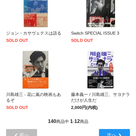
ジョン・カサヴェテスは語る
Switch SPECIAL ISSUE 3
SOLD OUT
SOLD OUT
川島雄三 - 花に嵐の映画もあ
藤本義一 / 川島雄三、サヨナラ
るぞ
だけが人生だ
SOLD OUT
2,000円(内税)
140
1
12
商品中
-
商品
前へ
次へ