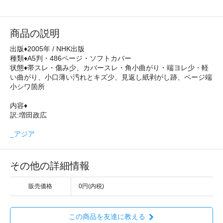
商品の説明
出版♦2005年 / NHK出版
種類♦A5判・486ページ・ソフトカバー
状態♦帯スレ・傷み少、カバースレ・角小曲がり・端ヨレ少・軽
い曲がり、小口薄い汚れとキズ少、見返し紙剥がし跡、ページ端
小シワ箇所
内容♦
訳:増田政広
_アジア
その他の詳細情報
販売価格
0円(内税)
この商品を友達に教える