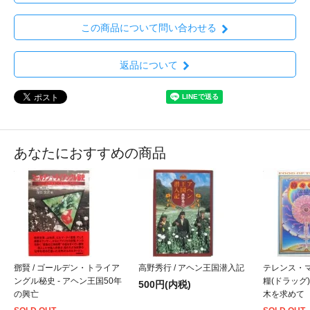
この商品について問い合わせる
返品について
あなたにおすすめの商品
鄧賢 / ゴールデン・トライア
高野秀行 / アヘン王国潜入記
テレンス・マ
ングル秘史 - アヘン王国50年
糧(ドラッグ)
500円(内税)
の興亡
木を求めて