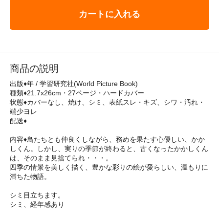
カートに入れる
商品の説明
出版♦年 / 学習研究社(World Picture Book)
種類♦21.7x26cm・27ページ・ハードカバー
状態♦カバーなし、焼け、シミ、表紙スレ・キズ、シワ・汚れ・
端少ヨレ
配送♦
内容♦鳥たちとも仲良くしながら、務めを果たす心優しい、かか
しくん。しかし、実りの季節が終わると、古くなったかかしくん
は、そのまま見捨てられ・・・。
四季の情景を美しく描く、豊かな彩りの絵が愛らしい、温もりに
満ちた物語。
シミ目立ちます。
シミ、経年感あり