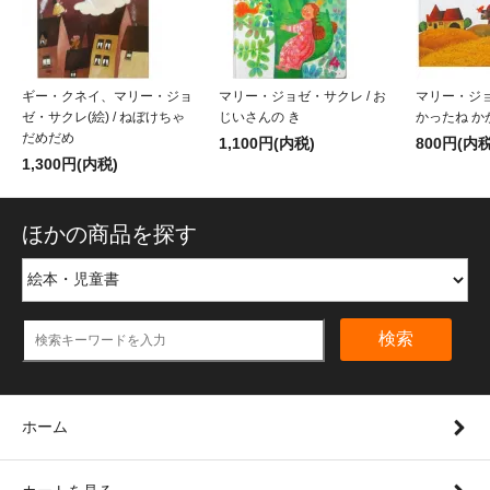
ギー・クネイ、マリー・ジョ
マリー・ジョゼ・サクレ / お
マリー・ジョ
ゼ・サクレ(絵) / ねぼけちゃ
じいさんの き
かったね か
だめだめ
1,100円(内税)
800円(内税
1,300円(内税)
ほかの商品を探す
検索
ホーム