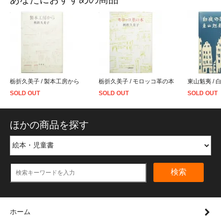
栃折久美子 / 製本工房から
栃折久美子 / モロッコ革の本
東山魁夷 / 
SOLD OUT
SOLD OUT
SOLD OUT
ほかの商品を探す
検索
ホーム