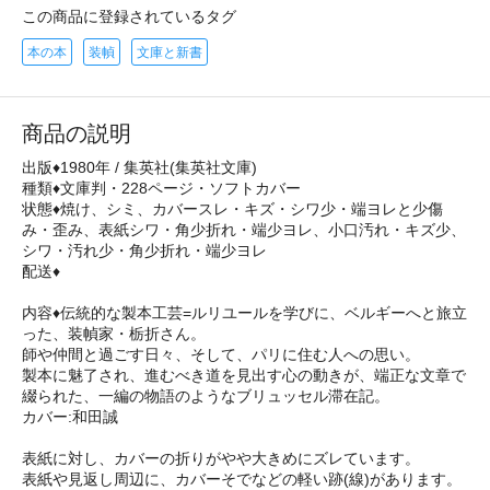
この商品に登録されているタグ
本の本
装幀
文庫と新書
商品の説明
出版♦1980年 / 集英社(集英社文庫)
種類♦文庫判・228ページ・ソフトカバー
状態♦焼け、シミ、カバースレ・キズ・シワ少・端ヨレと少傷
み・歪み、表紙シワ・角少折れ・端少ヨレ、小口汚れ・キズ少、
シワ・汚れ少・角少折れ・端少ヨレ
配送♦
内容♦伝統的な製本工芸=ルリユールを学びに、ベルギーへと旅立
った、装幀家・栃折さん。
師や仲間と過ごす日々、そして、パリに住む人への思い。
製本に魅了され、進むべき道を見出す心の動きが、端正な文章で
綴られた、一編の物語のようなブリュッセル滞在記。
カバー:和田誠
表紙に対し、カバーの折りがやや大きめにズレています。
表紙や見返し周辺に、カバーそでなどの軽い跡(線)があります。