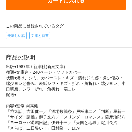
カートに入れる
この商品に登録されているタグ
美味しい話
文庫と新書
商品の説明
出版♦1987年 / 新潮社(新潮文庫)
種類♦文庫判・240ページ・ソフトカバー
状態♦焼け、シミ、カバースレ・キズ・濡れジミ跡・角少傷み・
端少ヨレと傷み、表紙シワ・キズ・折れ・角折れ・端少ヨレ、小
口研磨、シワ・折れ・角折れ・端ヨレ
配送♦
内容♦監修:開高健
「呑気話」吉田健一／「酒場数箇条」戸板康二／「判断」星新一
「サイダー談義」獅子文六／「スリング・ロマンス」薩摩治郎八
「ヨーロッパ退屈日記」伊丹十三／「天国と地獄」淀川長治
「さらば、二日酔い！」田村隆一、ほか