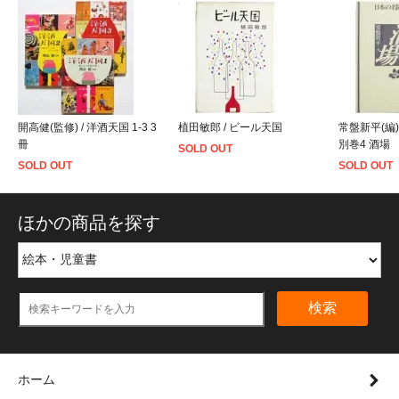
開高健(監修) / 洋酒天国 1-3 3
植田敏郎 / ビール天国
常盤新平(編)
冊
別巻4 酒場
SOLD OUT
SOLD OUT
SOLD OUT
ほかの商品を探す
検索
ホーム