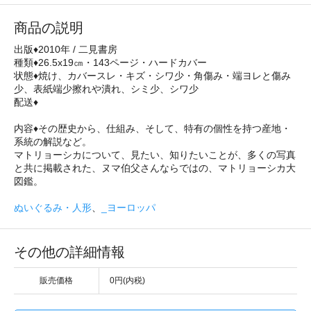
商品の説明
出版♦2010年 / 二見書房
種類♦26.5x19㎝・143ページ・ハードカバー
状態♦焼け、カバースレ・キズ・シワ少・角傷み・端ヨレと傷み
少、表紙端少擦れや潰れ、シミ少、シワ少
配送♦
内容♦その歴史から、仕組み、そして、特有の個性を持つ産地・
系統の解説など。
マトリョーシカについて、見たい、知りたいことが、多くの写真
と共に掲載された、ヌマ伯父さんならではの、マトリョーシカ大
図鑑。
ぬいぐるみ・人形
、
_ヨーロッパ
その他の詳細情報
販売価格
0円(内税)