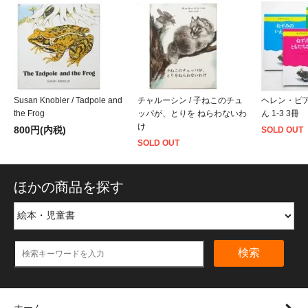
Susan Knobler / Tadpole and
チャルーシン / 子ねこのチュ
ヘレン・ピア
the Frog
ッパが、とりを ねらわないわ
ん 1-3 3冊
け
800円(内税)
SOLD OUT
SOLD OUT
ほかの商品を探す
検索
ホーム