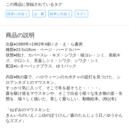
この商品に登録されているタグ
絵本に出会う
山・森
絵本に出会う
ネズミ
商品の説明
出版♦1980年+1982年4刷 / さ・え・ら書房
種類♦23.5x18cm・ページ・ハードカバー
状態♦焼け、カバースレ・キズ・シワ少・端ヨレ・シミ、表紙キ
ズ、小口シミ、見返しシミ・シワ少、シワ少・シミ
配送♦レターパックプラス、ゆうパック
内容♦秋の森で、ハロウィーンのカボチャの提灯を見つけた、シ
ロアシネズミのマウスキン。
すっかり気に入って、そこで冬を超そうと・・・・。
森を駆け巡るマウスキンや、そこで出会う様々な生き物の姿・生
態を、瑞々しく描いた、美しく愛らしい、動物絵本。(秋)(冬)
「ねずみのマウスキンと
きんいろのいえ／ふゆのぼうけん／森のたんじょう日／ゆうかん
なズズメ」