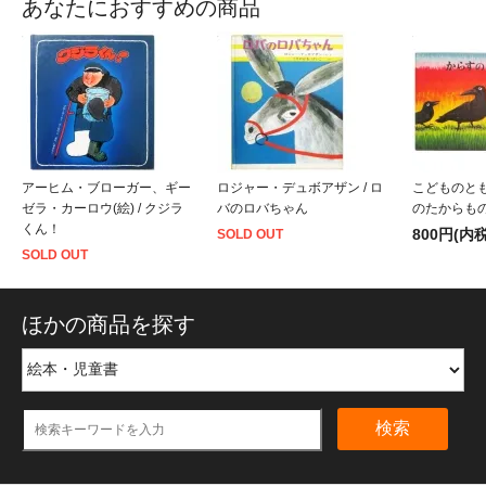
あなたにおすすめの商品
アーヒム・ブローガー、ギー
ロジャー・デュボアザン / ロ
こどものとも 
ゼラ・カーロウ(絵) / クジラ
バのロバちゃん
のたからも
くん！
800円(内税
SOLD OUT
SOLD OUT
ほかの商品を探す
検索