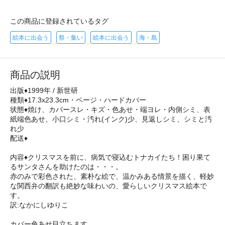
この商品に登録されているタグ
絵本に出会う
祭・集い
絵本に出会う
海・島
商品の説明
出版♦1999年 / 新世研
種類♦17.3x23.3cm・ページ・ハードカバー
状態♦焼け、カバースレ・キズ・色あせ・端ヨレ・内側シミ、表
紙端色あせ、小口シミ・汚れ(インク)少、見返しシミ、シミと汚
れ少
配送♦
内容♦クリスマスを前に、病気で寝込むトナカイたち！困り果て
るサンタさんを助けたのは・・・。
赤のみで彩色された、素朴な絵で、温かみある情景を描く、軽妙
な関西弁の翻訳も絶妙な味わいの、愛らしいクリスマス絵本で
す。
訳:なかにしゆりこ
カバー色あせ目立ちます。