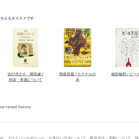
こちらもオススメです
吉行淳之介、開高健 /
間庭辰蔵 / カクテルの
植田敏郎 / ビー
対談・美酒について
本
our recent history
せ
プライバシーポリシー
お支払い方法について
配送方法・送料について
特