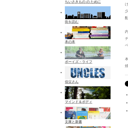
ちいさきもの の ために
配
街を読む
本の本
ボーイズ・ライフ
伯父さん
マインド＆ボディ
文庫と新書