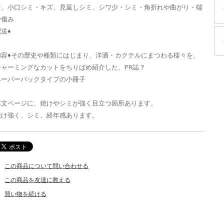
け、小口シミ・キズ、見返しシミ、シワ少・シミ・角折れや曲がり・端
少傷み
送♦
内容♦その歴史や種類にはじまり、洋酒・カクテルにまつわる様々を、
チャーミングなカットをちりばめ紹介した、PR誌？
ペーパーバックタイプの小冊子
本文ページに、焼けやシミが強く目立つ箇所あります。
焼け強く、シミ、経年感あります。
この商品について問い合わせる
この商品を友達に教える
買い物を続ける