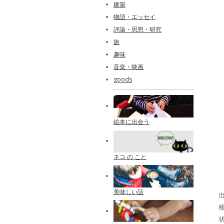
建築
物語・エッセイ
評論・思想・研究
旅
趣味
音楽・映画
goods
絵本に出会う
ネコ の こと
美味しい話
出
種