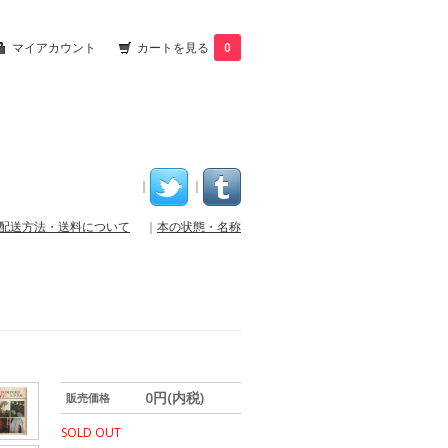
マイアカウント
カートを見る
0
｜
｜
配送方法・送料について
｜
本の状態・名称
0円(内税)
販売価格
SOLD OUT