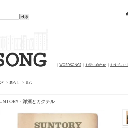
｜
WORDSONG?
｜
お問い合わせ
｜
お支払い・
OP
>
暮らし
>
飲む
SUNTORY - 洋酒とカクテル