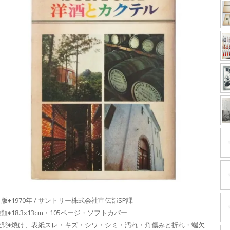
版♦1970年 / サントリー株式会社宣伝部SP課
類♦18.3x13cm・105ページ・ソフトカバー
状態♦焼け、表紙スレ・キズ・シワ・シミ・汚れ・角傷みと折れ・端欠