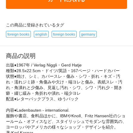
この商品に登録されているタグ
foreign books
english
foreign books
germany
商品の説明
出版♦1967年 / Verlag Niggli・Gerd Hatje
種類♦28.5x22.5cm・ドイツ/英語・167ページ・ハードカバー
状態♦焼け、シミ、カバースレ・傷み・シワ・折れ・キズ・汚
れ・濡れジミ跡・角傷みや欠け・端ヨレと傷み、表紙スレ・汚
れ・角潰れと少傷み、見返し汚れ・シワ、シワ・汚れ少・開き
癖・綴じ緩み・角折れや潰れ・端少ヨレ
配送♦レターパックプラス、ゆうパック
内容♦Ladenbauten - international.
服飾や書店、食料品ほかに、IBMやKnoll、Fritz Hansen社のショ
ールーム・オフィスなど、スタイリッシュでモダンな雰囲気の、
ヨーロッパやアメリカの様々なショップ・デザインを紹介。
著:Karl Kaspar