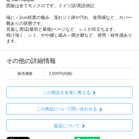
図版は全てモノクロです。ドイツ語/英語併記
端に～2cm程度の傷み、濡れジミ跡や汚れ、使用感など、カバー
難ありの状態です。
見返し周辺(最初と最後)ページなど、シミが目立ちます。
焼け強く、シミ、やや綴じ緩み～開き癖など、使用・経年感あり
ます。
その他の詳細情報
販売価格
3,500円(内税)
この商品を友達に教える
この商品について問い合わせる
返品について