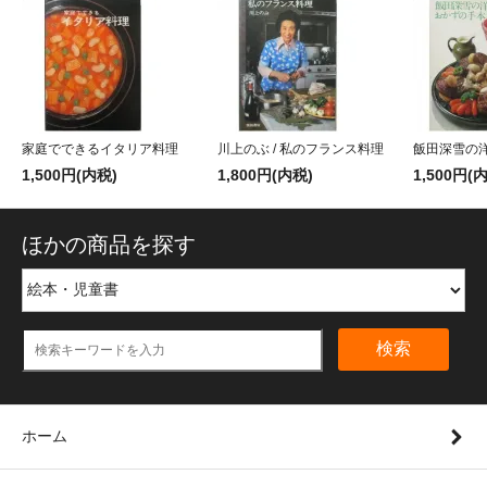
家庭でできるイタリア料理
川上のぶ / 私のフランス料理
飯田深雪の
1,500円(内税)
1,800円(内税)
1,500円(
ほかの商品を探す
検索
ホーム