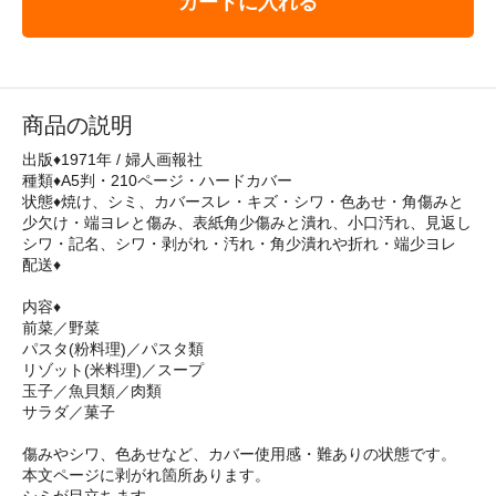
カートに入れる
商品の説明
出版♦1971年 / 婦人画報社
種類♦A5判・210ページ・ハードカバー
状態♦焼け、シミ、カバースレ・キズ・シワ・色あせ・角傷みと
少欠け・端ヨレと傷み、表紙角少傷みと潰れ、小口汚れ、見返し
シワ・記名、シワ・剥がれ・汚れ・角少潰れや折れ・端少ヨレ
配送♦
内容♦
前菜／野菜
パスタ(粉料理)／パスタ類
リゾット(米料理)／スープ
玉子／魚貝類／肉類
サラダ／菓子
傷みやシワ、色あせなど、カバー使用感・難ありの状態です。
本文ページに剥がれ箇所あります。
シミが目立ちます。