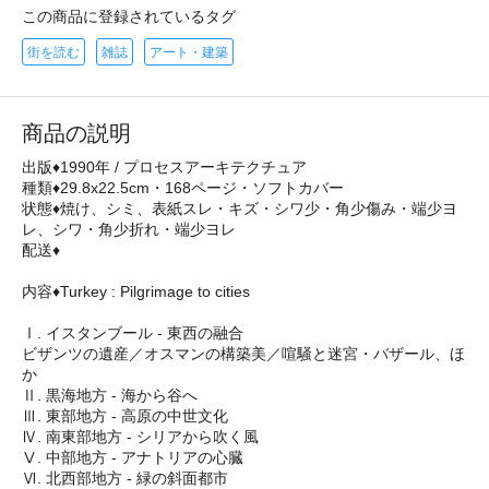
この商品に登録されているタグ
街を読む
雑誌
アート・建築
商品の説明
出版♦1990年 / プロセスアーキテクチュア
種類♦29.8x22.5cm・168ページ・ソフトカバー
状態♦焼け、シミ、表紙スレ・キズ・シワ少・角少傷み・端少ヨ
レ、シワ・角少折れ・端少ヨレ
配送♦
内容♦Turkey : Pilgrimage to cities
Ⅰ. イスタンブール - 東西の融合
ビザンツの遺産／オスマンの構築美／喧騒と迷宮・バザール、ほ
か
Ⅱ. 黒海地方 - 海から谷へ
Ⅲ. 東部地方 - 高原の中世文化
Ⅳ. 南東部地方 - シリアから吹く風
Ⅴ. 中部地方 - アナトリアの心臓
Ⅵ. 北西部地方 - 緑の斜面都市