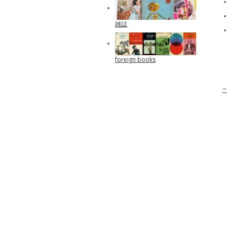
雑誌
foreign books