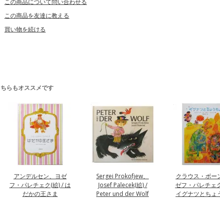
この商品について問い合わせる
この商品を友達に教える
買い物を続ける
こちらもオススメです
アンデルセン、ヨゼ
Sergei Prokofjew、
クラウス・ボー
フ・パレチェク(絵) / は
Josef Palecek(絵) /
ゼフ・パレチェク(
だかの王さま
Peter und der Wolf
イグナツとちょ