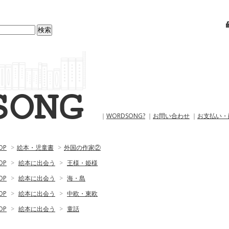
｜
WORDSONG?
｜
お問い合わせ
｜
お支払い・
OP
>
絵本・児童書
>
外国の作家②
OP
>
絵本に出会う
>
王様・姫様
OP
>
絵本に出会う
>
海・島
OP
>
絵本に出会う
>
中欧・東欧
OP
>
絵本に出会う
>
童話