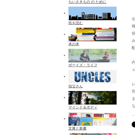
ちいさきもの の ために
出
街を読む
種
本の本
ボーイズ・ライフ
伯父さん
マインド＆ボディ
文庫と新書