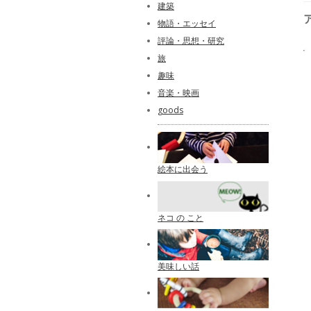
建築
物語・エッセイ
評論・思想・研究
旅
趣味
音楽・映画
goods
絵本に出会う
ネコ の こと
美味しい話