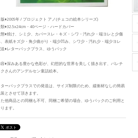
版♦2005年 / プロジェクト アノ(チェコの絵本シリーズ)
類♦32.5x24cm・40ページ・ハードカバー
状態♦焼け、シミ少、カバースレ・キズ・シワ・汚れ少・端ヨレと少傷
み、表紙キズ少・角少曲がり・端少凹み、シワ少・汚れ少・端少ヨレ
配送♦レターパックプラス、ゆうパック
内容♦深みある豊かな色彩が、幻想的な世界を美しく描き出す、パレチ
ェクさんのアンデルセン童話絵本。
レターパックプラスでの発送は、サイズ制限のため、緩衝材なしの簡易
包装とさせて頂きます。
また他商品との同梱も不可、同梱ご希望の場合、ゆうパックのご利用と
なります。