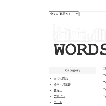
T
Category
T
全ての商品
T
絵本・児童書
T
暮らし
デザイン
T
アート