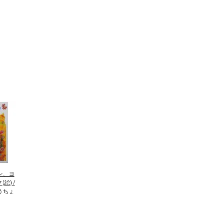
ン、ヨ
絵) /
うちょ