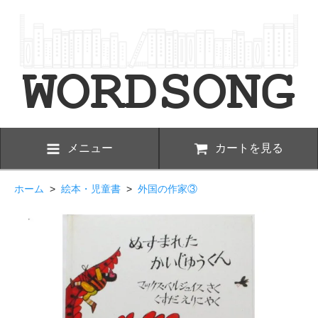
メニュー
カートを見る
ホーム
>
絵本・児童書
>
外国の作家③