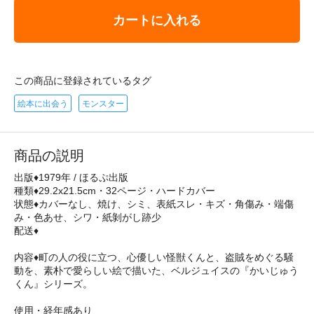
カートに入れる
この商品に登録されているタグ
絵本に出会う
モンスター
商品の説明
出版♦1979年 / ほるぷ出版
種類♦29.2x21.5cm・32ページ・ハードカバー
状態♦カバーなし、焼け、シミ、表紙スレ・キズ・角傷み・端傷
み・色あせ、シワ・紙剝がし跡少
配送♦
内容♦町の人の役に立つ、心優しい怪獣くんと、盗賊をめぐる騒
動を、素朴で愛らしい絵で描いた、ベルジュイスの『かいじゅう
くん』シリーズ。
使用・経年感あり