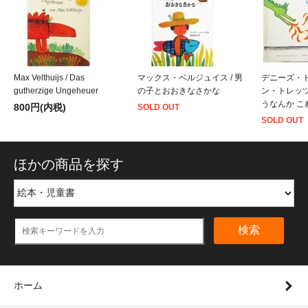
Max Velthuijs / Das
マックス・ベルジュイス / 男
デニーズ・
gutherzige Ungeheuer
の子とおおきなさかな
ン・トレッツ(
うなんか こ
800円(内税)
SOLD OUT
SOLD OUT
ほかの商品を探す
検索
ホーム