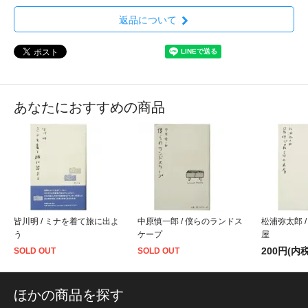
返品について
あなたにおすすめの商品
皆川明 / ミナを着て旅に出よ
中原慎一郎 / 僕らのランドス
松浦弥太郎 
う
ケープ
屋
200円(内税
SOLD OUT
SOLD OUT
ほかの商品を探す