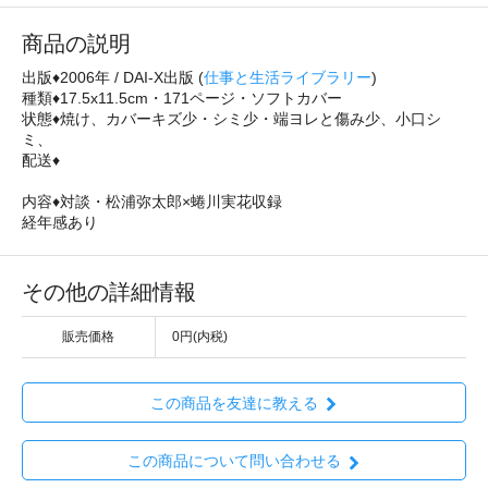
商品の説明
出版♦2006年 / DAI‐X出版 (
仕事と生活ライブラリー
)
種類♦17.5x11.5cm・171ページ・ソフトカバー
状態♦焼け、カバーキズ少・シミ少・端ヨレと傷み少、小口シ
ミ、
配送♦
内容♦対談・松浦弥太郎×蜷川実花収録
経年感あり
その他の詳細情報
販売価格
0円(内税)
この商品を友達に教える
この商品について問い合わせる