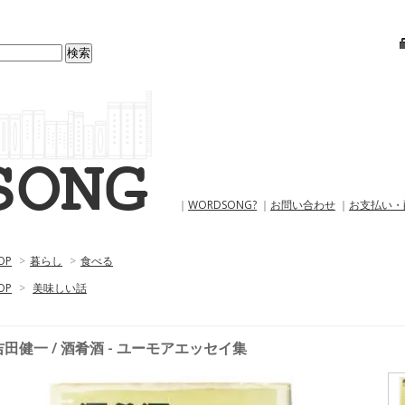
｜
WORDSONG?
｜
お問い合わせ
｜
お支払い・
OP
>
暮らし
>
食べる
OP
>
美味しい話
吉田健一 / 酒肴酒 - ユーモアエッセイ集