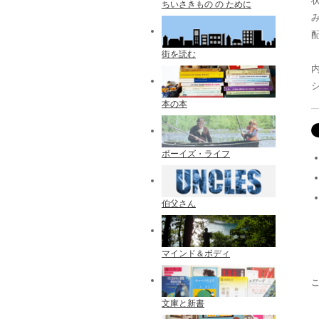
ちいさきもの の ために
配
街を読む
内
本の本
ボーイズ・ライフ
伯父さん
マインド＆ボディ
文庫と新書