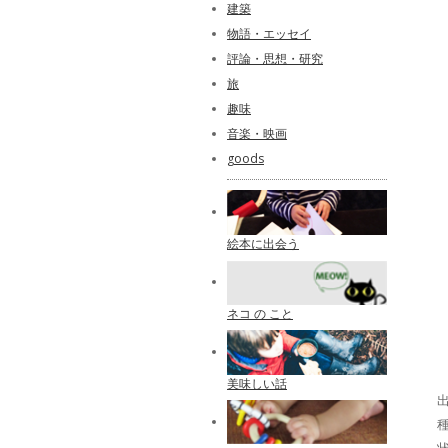
建築
物語・エッセイ
評論・思想・研究
旅
趣味
音楽・映画
goods
絵本に出会う
ネコ の こと
美味しい話
出
種