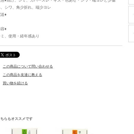
状態♦焼け、シミ、カバースレ・キズ・色あせ・シワ・端ヨレと少傷
み、シワ、角少折れ、端少ヨレ
送♦
容♦
シミ、使用・経年感あり
この商品について問い合わせる
この商品を友達に教える
買い物を続ける
こちらもオススメです