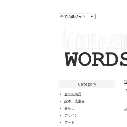
T
Category
T
全ての商品
絵本・児童書
暮らし
デザイン
アート