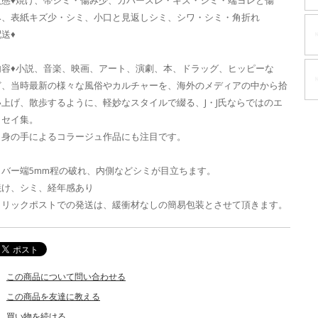
状態♦焼け、帯シミ・傷み少、カバースレ・キズ・シミ・端ヨレと傷
み、表紙キズ少・シミ、小口と見返しシミ、シワ・シミ・角折れ
送♦
内容♦小説、音楽、映画、アート、演劇、本、ドラッグ、ヒッピーな
ど、当時最新の様々な風俗やカルチャーを、海外のメディアの中から拾
い上げ、散歩するように、軽妙なスタイルで綴る、J・J氏ならではのエ
ッセイ集。
自身の手によるコラージュ作品にも注目です。
カバー端5mm程の破れ、内側などシミが目立ちます。
焼け、シミ、経年感あり
クリックポストでの発送は、緩衝材なしの簡易包装とさせて頂きます。
この商品について問い合わせる
この商品を友達に教える
買い物を続ける