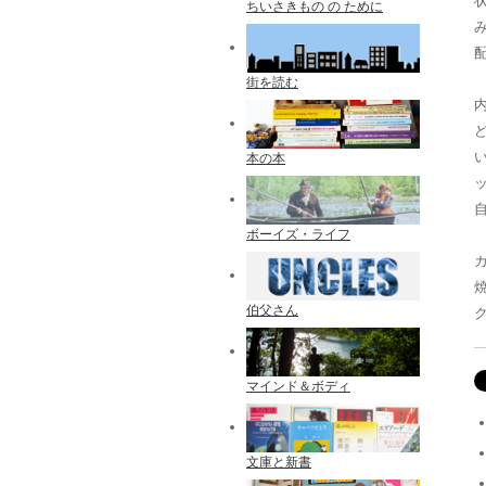
ちいさきもの の ために
配
街を読む
本の本
ボーイズ・ライフ
伯父さん
マインド＆ボディ
文庫と新書