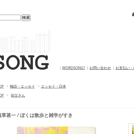
｜
WORDSONG?
｜
お問い合わせ
｜
お支払い・
OP
>
物語・エッセイ
>
エッセイ・日本
OP
>
伯父さん
植草甚一 / ぼくは散歩と雑学がすき