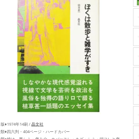
版♦1974年14刷 /
晶文社
種類♦四六判・404ページ・ハードカバー