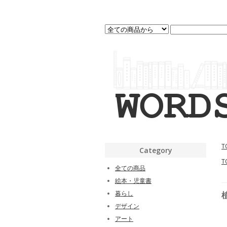
T
Category
T
全ての商品
絵本・児童書
暮らし
デザイン
アート