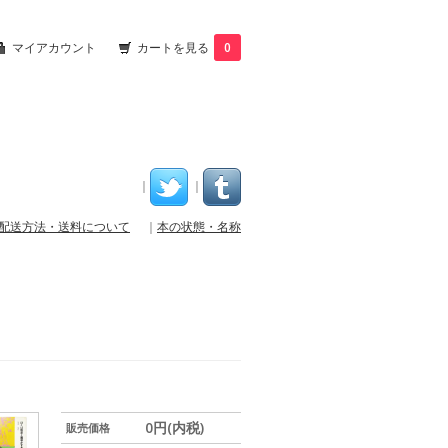
マイアカウント
カートを見る
0
｜
｜
配送方法・送料について
｜
本の状態・名称
0円(内税)
販売価格