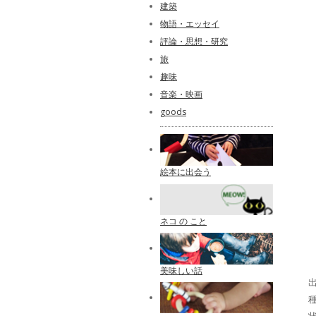
建築
物語・エッセイ
評論・思想・研究
旅
趣味
音楽・映画
goods
絵本に出会う
ネコ の こと
美味しい話
出