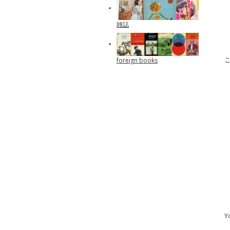
雑誌
foreign books
Y