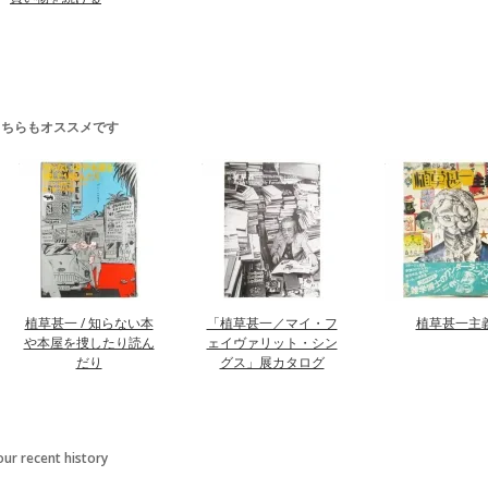
こちらもオススメです
植草甚一 / 知らない本
「植草甚一／マイ・フ
植草甚一主
や本屋を捜したり読ん
ェイヴァリット・シン
だり
グス」展カタログ
our recent history