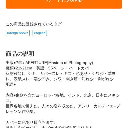
この商品に登録されているタグ
foreign books
english
商品の説明
出版♦?年 / APERTURE(Masters of Photography)
種類♦21x21cm・英語・95ページ・ハードカバー
状態♦焼け、シミ、カバースレ・キズ・色あせ・シワ少・端ヨ
レ、表紙スレ・端少凹み、シワ・開き癖・汚れ少・剥がれ少
配送♦
内容♦東欧を含むヨーロッパ各地、インド、北京、日本にメキシ
コ。
世界各地で捉えた、人々の姿を収めた、アンリ・カルティエ=ブ
レッソン作品集。
カバーに色あせ目立ちます。
見返しやページに、カバーそでの跡(線)あります。