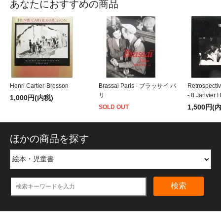
あなたにおすすめの商品
Henri Cartier-Bresson
Brassai Paris - ブラッサイ パ
Retrospectiv
リ
- 8 Janvier H
1,000円(内税)
1,500円(
SOLD OUT
ほかの商品を探す
検索