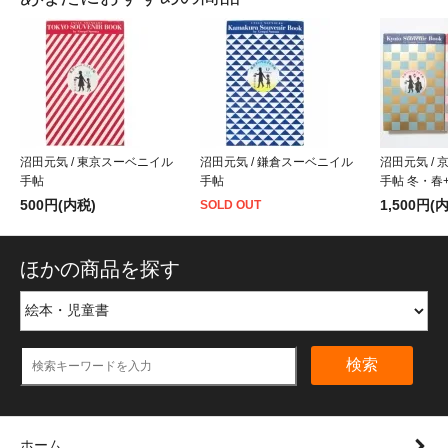
沼田元気 / 東京スーベニイル
沼田元気 / 鎌倉スーベニイル
沼田元気 /
手帖
手帖
手帖 冬・春
500円(内税)
1,500円(
SOLD OUT
ほかの商品を探す
検索
ホーム