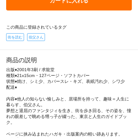
カートに入れる
この商品に登録されているタグ
街を読む
伯父さん
商品の説明
出版♦2001年3刷 / 求龍堂
種類♦21x15cm・127ページ・ソフトカバー
状態♦焼け、シミ少、カバースレ・キズ、表紙汚れ少、シワ少
配送♦
内容♦他人の知らない愉しみと、居場所を持って、趣味＝人生に
暮らす、伯父さん。
夢想と退屈のファンタジィを生き、街を歩き回る、その姿を、憧
れの眼差しで眺める甥っ子が綴った、東京と人生のガイドブッ
ク。
ページに挟み込まれたハガキ・出版案内の軽い跡あります。