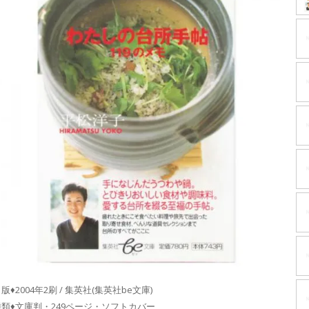
版♦2004年2刷 / 集英社(集英社be文庫)
種類♦文庫判・249ページ・ソフトカバー