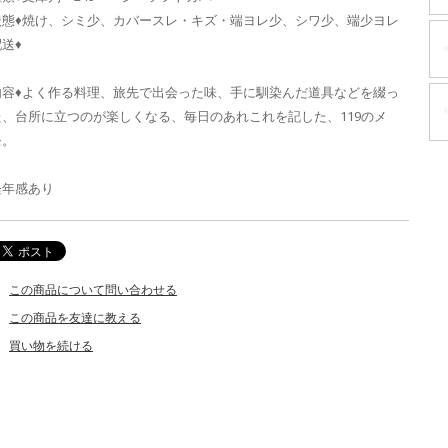
状態♦焼け、シミ少、カバースレ・キズ・端ヨレ少、シワ少、端少ヨレ
送♦
内容♦よく作る料理、旅先で出会った味、手に馴染んだ道具などを綴っ
た、台所に立つのが楽しくなる、毎日のあれこれを記した、119のメ
モ。
経年感あり
この商品について問い合わせる
この商品を友達に教える
買い物を続ける