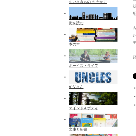
ちいさきもの の ために
配
街を読む
本の本
ボーイズ・ライフ
伯父さん
マインド＆ボディ
文庫と新書