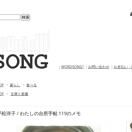
｜
WORDSONG?
｜
お問い合わせ
｜
お支払い・
OP
>
暮らし
>
食べる
OP
>
文庫と新書
平松洋子 / わたしの台所手帖 119のメモ