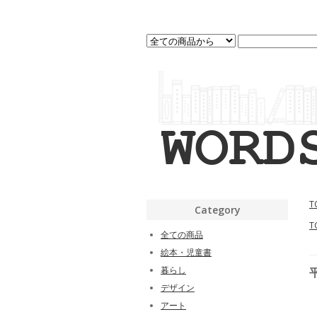
T
Category
T
全ての商品
絵本・児童書
暮らし
デザイン
アート