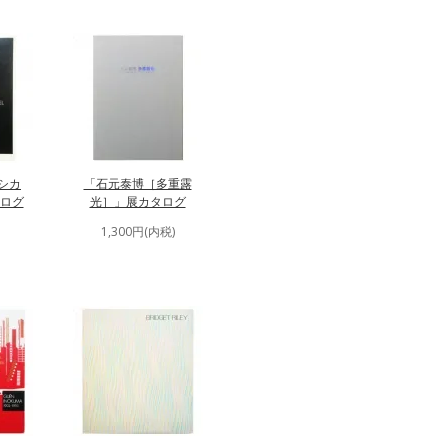
-シカ
「石元泰博［多重露
ログ
光］」展カタログ
1,300円(内税)