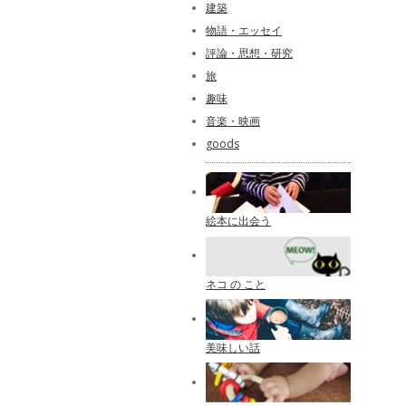
建築
物語・エッセイ
評論・思想・研究
旅
趣味
音楽・映画
goods
絵本に出会う
ネコ の こと
美味しい話