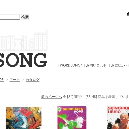
｜
WORDSONG?
｜
お問い合わせ
｜
お支払い・
OP
>
アート
>
カタログ
前のページへ
全 [84] 商品中 [33-48] 商品を表示してい