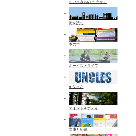
ちいさきもの の ために
街を読む
本の本
ボーイズ・ライフ
伯父さん
マインド＆ボディ
文庫と新書