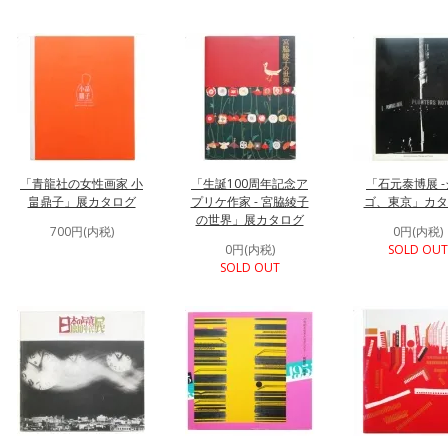
「青龍社の女性画家 小
「生誕100周年記念ア
「石元泰博展 
畠鼎子」展カタログ
プリケ作家 - 宮脇綾子
ゴ、東京」カタ
の世界」展カタログ
700円(内税)
0円(内税)
0円(内税)
SOLD OUT
SOLD OUT