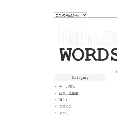
T
Category
全ての商品
絵本・児童書
暮らし
デザイン
アート