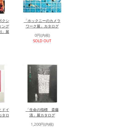
ボクシ
「ホックニーのカメラ
ィング
ワーク展」カタログ
刻」展
0円(内税)
SOLD OUT
とドイ
「生命の指標 斎藤
カタロ
清」展カタログ
1,200円(内税)