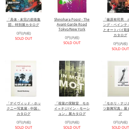
「具体 - 未完の前衛集
Shinohara Pops! - The
「篠原有司男 
Avant-Garde Road
団」特別展カタログ
ング・ペインテ
Tokyo/New York
とオートバイ彫
0円(内税)
カタログ
0円(内税)
SOLD OUT
SOLD OUT
0円(内税)
SOLD OUT
「デイヴィッド・ホッ
「視覚の実験室 モホ
「モホリ・ナジ
クニー写真展 - 中国」
イ＝ナジ/イン・モーシ
ツ新興写真」展
カタログ
ョン」展カタログ
グ
0円(内税)
0円(内税)
0円(内税)
SOLD OUT
SOLD OUT
SOLD OUT