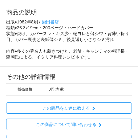
商品の説明
出版♦1982年8刷 /
柴田書店
種類♦26.3x19cm・200ページ・ハードカバー
状態♦焼け、カバースレ・キズ少・端ヨレと薄シワ・背薄い折り
目、カバー裏側と表紙薄シミ、後見返し小さなシミ汚れ
内容♦多くの著名人も惹きつけた、老舗・キャンティの料理長・
森岡氏による、イタリア料理レシピ本です。
その他の詳細情報
販売価格
0円(内税)
この商品を友達に教える
この商品について問い合わせる