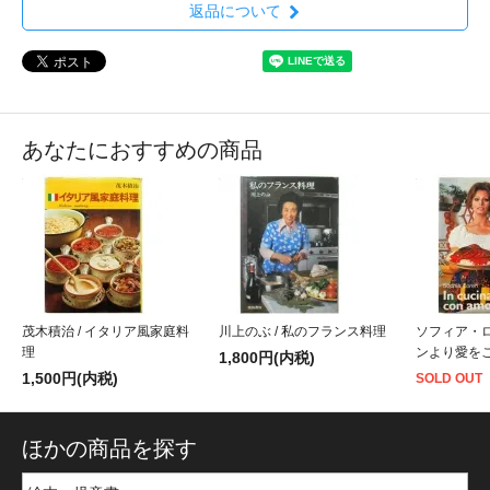
返品について
あなたにおすすめの商品
茂木積治 / イタリア風家庭料
川上のぶ / 私のフランス料理
ソフィア・
理
ンより愛を
1,800円(内税)
1,500円(内税)
SOLD OUT
ほかの商品を探す