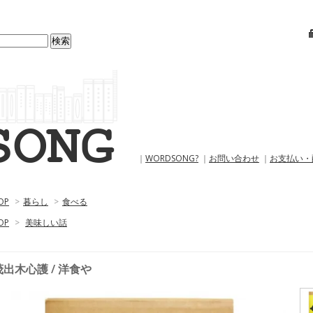
｜
WORDSONG?
｜
お問い合わせ
｜
お支払い・
OP
>
暮らし
>
食べる
OP
>
美味しい話
茂出木心護 / 洋食や