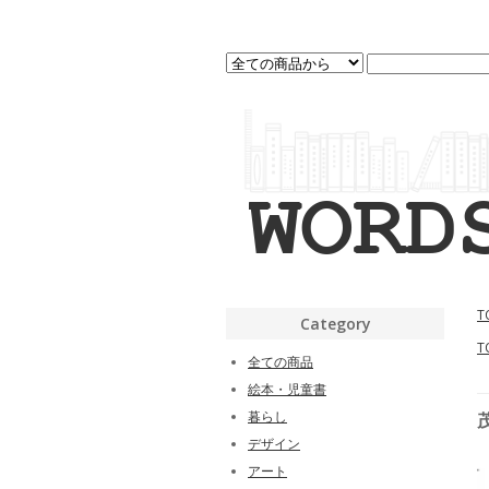
T
Category
T
全ての商品
絵本・児童書
暮らし
デザイン
アート