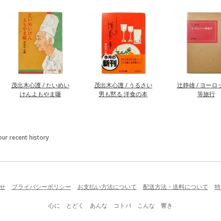
茂出木心護 / たいめい
茂出木心護 / うるさい
辻静雄 / ヨーロ
けんよもやま噺
男も黙る 洋食の本
等旅行
our recent history
せ
プライバシーポリシー
お支払い方法について
配送方法・送料について
特
心に とどく あんな コトバ こんな 響き