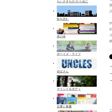
ちいさきもの の ために
街を読む
本の本
ボーイズ・ライフ
伯父さん
マインド＆ボディ
文庫と新書