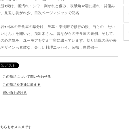
状態♦焼け、函汚れ・シワ・剥がれと傷み、表紙角や端に擦れ・背傷み
少、見返し剥がれ少、目次ページマジックで記名
内容♦日本の洋食屋の草分け、浅草・泰明軒で修行の後、自らの「たい
めいけん」を開いた、茂出木さん。昔ながらの洋食屋の裏側、そして、
その心意気を、ユーモアを交え丁寧に綴っています。切り絵風の函や表
紙デザインも素敵な、楽しい料理エッセイ。装幀：鳥居敬一
この商品について問い合わせる
この商品を友達に教える
買い物を続ける
こちらもオススメです