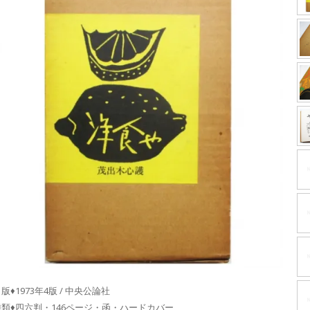
版♦1973年4版 / 中央公論社
種類♦四六判・146ページ・函・ハードカバー