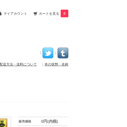
マイアカウント
カートを見る
0
｜
｜
配送方法・送料について
｜
本の状態・名称
0円(内税)
販売価格