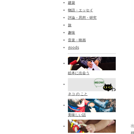
建築
物語・エッセイ
評論・思想・研究
旅
趣味
音楽・映画
goods
絵本に出会う
ネコ の こと
美味しい話
出