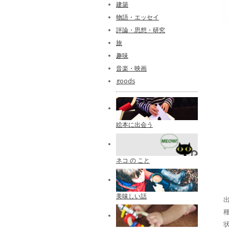
建築
物語・エッセイ
評論・思想・研究
旅
趣味
音楽・映画
goods
絵本に出会う
ネコ の こと
美味しい話
出
種