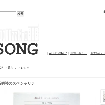
｜
WORDSONG?
｜
お問い合わせ
｜
お支払い・
OP
>
暮らし
>
レシピ
石鍋裕のスペシャリテ