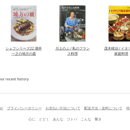
シェフシリーズ22 酒井
川上のぶ / 私のフラン
茂木積治 / イタ
一之の地方の皿
ス料理
家庭料理
our recent history
せ
プライバシーポリシー
お支払い方法について
配送方法・送料について
特
心に とどく あんな コトバ こんな 響き