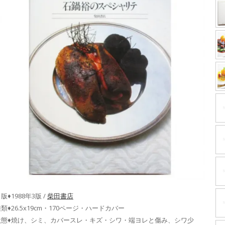
版♦1988年3版 /
柴田書店
類♦26.5x19cm・170ページ・ハードカバー
状態♦焼け、シミ、カバースレ・キズ・シワ・端ヨレと傷み、シワ少