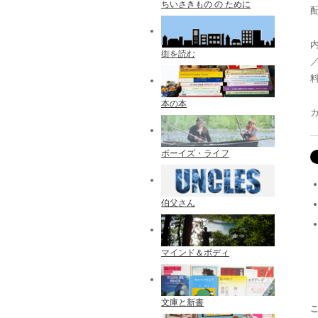
ちいさきもの の ために
配
街を読む
料
本の本
ボーイズ・ライフ
伯父さん
マインド＆ボディ
文庫と新書