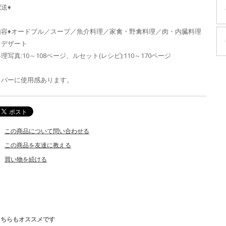
送♦
内容♦オードブル／スープ／魚介料理／家禽・野禽料理／肉・内臓料理
／デザート
理写真:10～108ページ、ルセット(レシピ):110～170ページ
カバーに使用感あります。
この商品について問い合わせる
この商品を友達に教える
買い物を続ける
こちらもオススメです