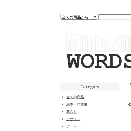
T
Category
全ての商品
絵本・児童書
暮らし
デザイン
アート