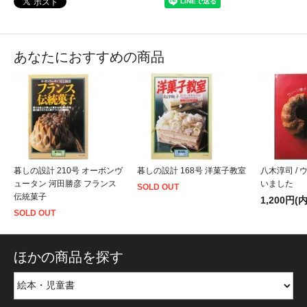
あなたにおすすめの商品
暮しの設計 210号 オーボンヴ
暮しの設計 168号 洋菓子教室
八木淳司 /
ュータン 河田勝彦 フランス
いました
SOLD OUT
伝統菓子
1,200円(
SOLD OUT
ほかの商品を探す