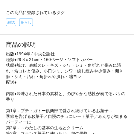
この商品に登録されているタグ
雑誌
暮らし
商品の説明
出版♦1994年 / 中央公論社
種類♦29.8ｘ21cm・160ページ・ソフトカバー
状態♦焼け、表紙スレ・キズ・シワ・シミ・角折れと傷みに潰
れ・端ヨレと傷み、小口シミ、シワ・綴じ緩みや少傷み・開き
癖・シミ・汚れ・角折れや潰れ・端ヨレ
配送♦
内容♦吟味された日本の素材と、のびやかな感性が奏でるパリの
香り
第1章 - プチ・ガトー倶楽部で愛され続けているお菓子～
季節を告げるお菓子／自慢のチョコレート菓子／みんなが集まる
パーティーに
第2章 - ～わたしの基本の生地とクリーム
第3章 - フランス菓子に使いたい、旬の果物。～