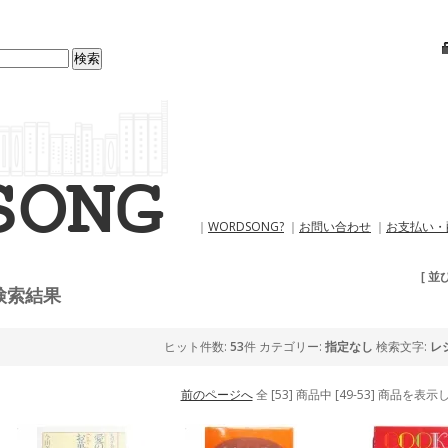
｜
WORDSONG?
｜
お問い合わせ
｜
お支払い・
[ 並
検索結果
ヒット件数:
53
件
カテゴリー:
指定なし
検索文字:
レ
前のページへ
全 [53] 商品中 [49-53] 商品を表