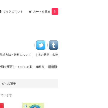
マイアカウント
カートを見る
0
｜
｜
配送方法・送料について
｜
本の状態・名称
び順を変更 ]
-
おすすめ順
-
価格順
-
新着順
シピ・お菓子
示しています